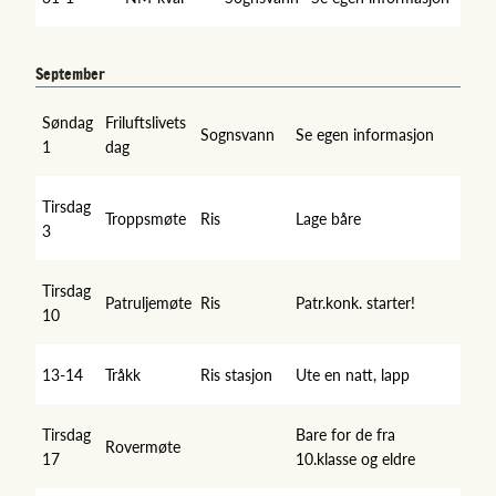
September
Søndag
Friluftslivets
Sognsvann
Se egen informasjon
1
dag
Tirsdag
Troppsmøte
Ris
Lage båre
3
Tirsdag
Patruljemøte
Ris
Patr.konk. starter!
10
13-14
Tråkk
Ris stasjon
Ute en natt, lapp
Tirsdag
Bare for de fra
Rovermøte
17
10.klasse og eldre