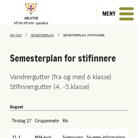
MENY
JØLSTER
KFUK-KFUM-
speidere
OM OSS
SEMESTERPLAN
SEMESTERPLAN STIFINNERE
Semesterplan for stifinnere
Vandrergutter (fra og med 6 klasse)
Stifinnergutter (4. -5.klasse)
August
Tirsdag 27
Gruppemøte
Ris
31-1
NM-kval
Sognsvann
Se egen informasjon