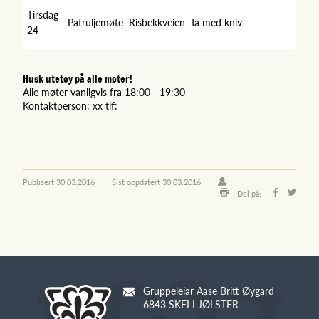
Tirsdag
Patruljemøte
Risbekkveien
Ta med kniv
24
Husk utetøy på alle møter!
Alle møter vanligvis fra 18:00 - 19:30
Kontaktperson: xx tlf:
Publisert
30.03.2016
Sist oppdatert
30.03.2016
Del på:
Gruppeleiar Aase Britt Øygard
6843 SKEI I JØLSTER