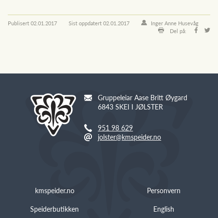
Publisert
02.01.2017
Sist oppdatert
02.01.2017
Inger Anne Husevåg
Del på:
Gruppeleiar Aase Britt Øygard
6843 SKEI I JØLSTER
951 98 629
jolster@kmspeider.no
kmspeider.no
Personvern
Speiderbutikken
English